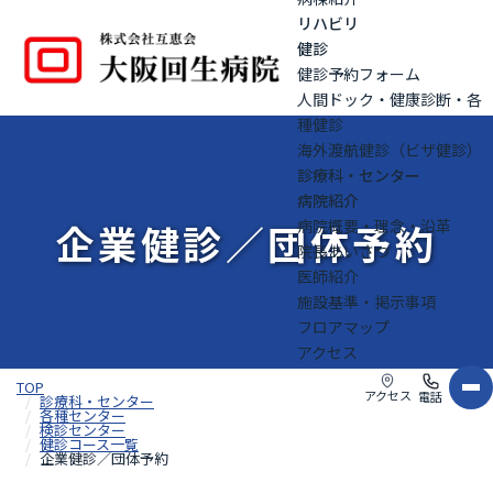
リハビリ
健診
健診予約フォーム
人間ドック・健康診断・各
種健診
海外渡航健診（ビザ健診）
診療科・センター
病院紹介
企業健診／団体予約
病院概要・理念・沿革
院長あいさつ
医師紹介
施設基準・掲示事項
フロアマップ
アクセス
TOP
アクセス
電話
診療科・センター
各種センター
検診センター
健診コース一覧
企業健診／団体予約